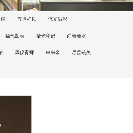
梧桐
五运祥凤
流光溢彩
福气圆满
拾光印记
尚善若水
佑
凤仪青卿
串串金
尽善镜美