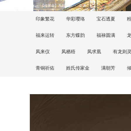
-
-
【传家金】系列新品
龙渊
印象繁花
华彩璎珞
宝石透夏
福来运转
东方蝶韵
福禄圆满
凤来仪
凤栖梧
凤求凰
有龙则
青铜祈佑
姓氏传家金
满朝芳