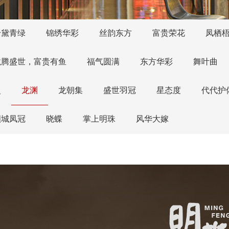
粉黛青绿
锦绣华彩
丝韵东方
富贵荣花
凤栖
龙腾盛世，富贵有鱼
福气圆满
东方华彩
舞叶曲
灵
龙渊
龙朝集
盛世羽冠
星态度
代代护
倾城凤冠
晓蝶
掌上明珠
风华大嫁