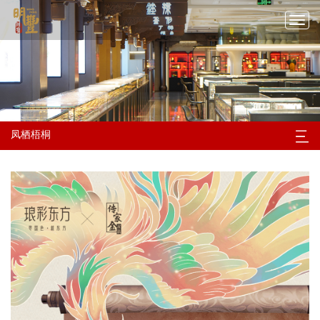
切
换
导
航
凤栖梧桐