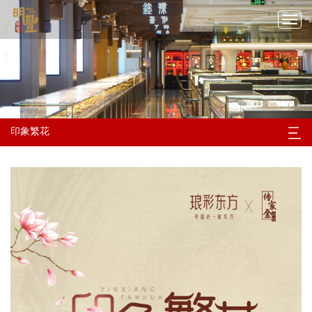
切
换
导
航
印象繁花