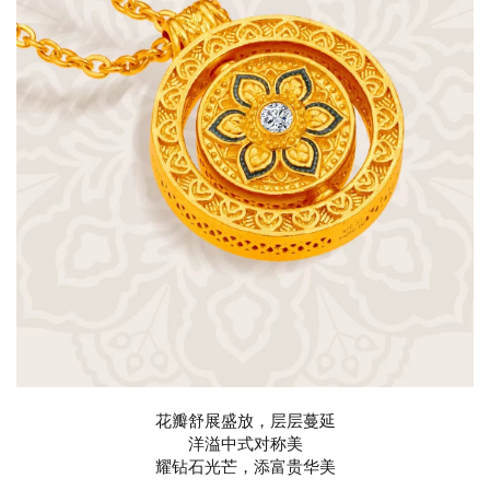
花瓣舒展盛放，层层蔓延
洋溢中式对称美
耀钻石光芒，添富贵华美