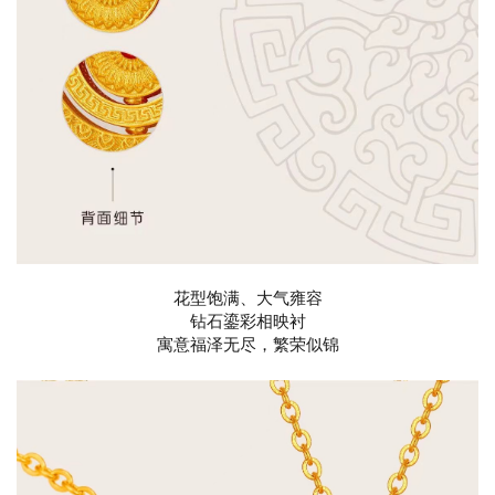
花型饱满、大气雍容
钻石鎏彩相映衬
寓意福泽无尽，繁荣似锦