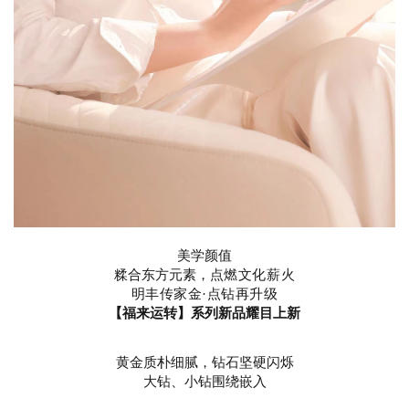
美学颜值
糅合东方元素，
点燃文化薪火
明丰传家金·点钻再升级
【福来运转】系列新品耀目上新
黄金质朴细腻，钻石坚硬闪烁
大钻、小钻围绕嵌入