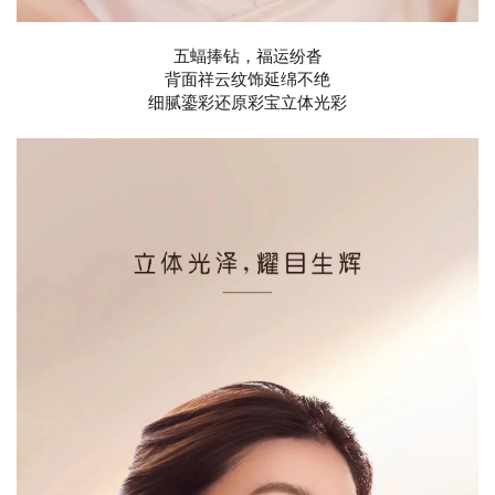
五蝠捧钻，福运纷沓
背面祥云纹饰延绵不绝
细腻鎏彩还原彩宝立体光彩