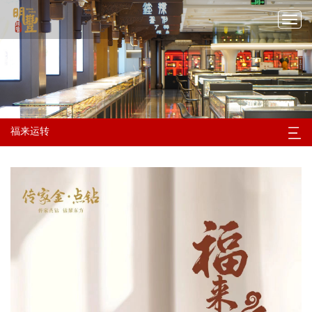
切
换
导
航
福来运转