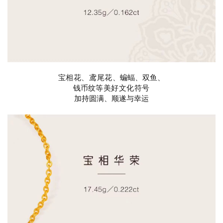
宝相花、
鸢尾花、
蝙蝠、双鱼、
钱币纹
等美好文化符号
加持圆满、顺遂与幸运